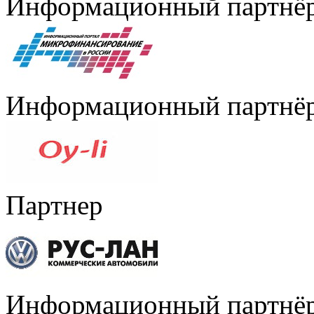
Информационный партнё
Информационный партнё
Партнер
Информационный партнё