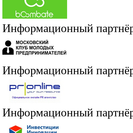
Информационный партнё
Информационный партнё
Информационный партнё