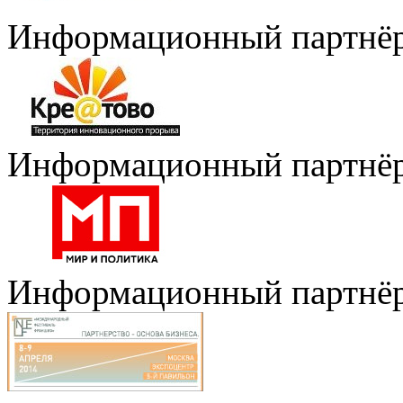
Информационный партнё
Информационный партнё
Информационный партнё