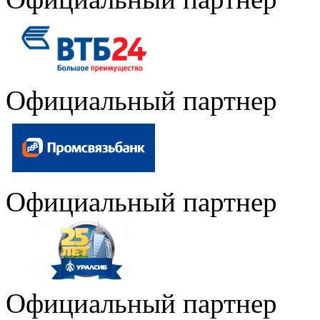
Официальный партнер
Официальный партнер
Официальный партнер