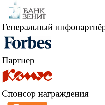
Генеральный инфопартнё
Партнер
Спонсор награждения