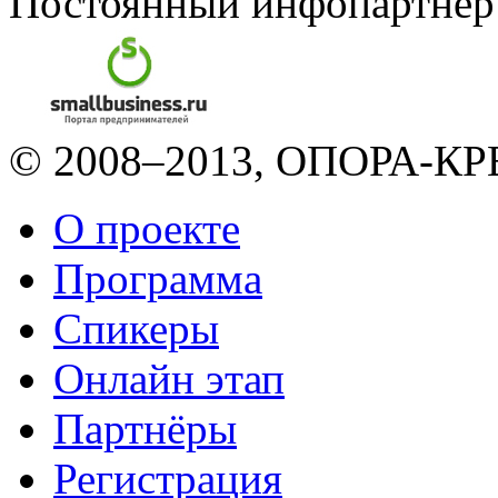
Постоянный инфопартнер
© 2008–2013, ОПОРА-КРЕ
О проекте
Программа
Спикеры
Онлайн этап
Партнёры
Регистрация