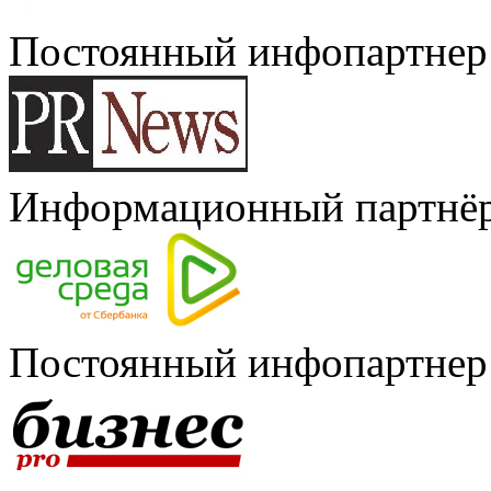
Постоянный инфопартнер
Информационный партнё
Постоянный инфопартнер