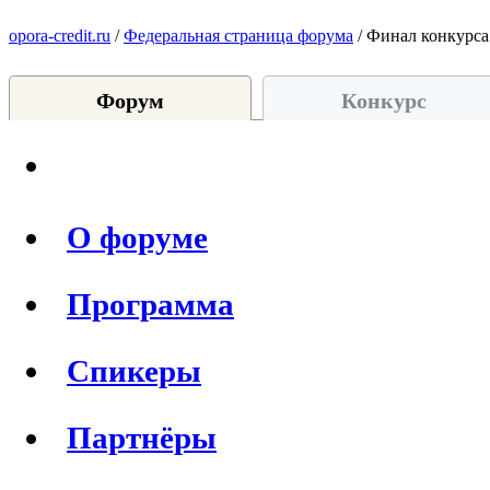
opora-credit.ru
/
Федеральная страница форума
/ Финал конкурса
Форум
Конкурс
О форуме
Программа
Спикеры
Партнёры