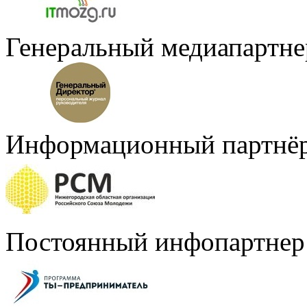
Генеральный медиапартне
Информационный партнё
Постоянный инфопартнер