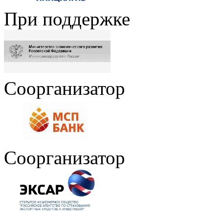
При поддержке
Соорганизатор
Соорганизатор