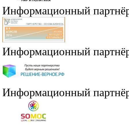
Информационный партнё
Информационный партнё
Информационный партнё