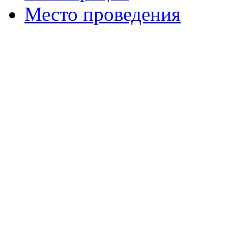
Место проведения