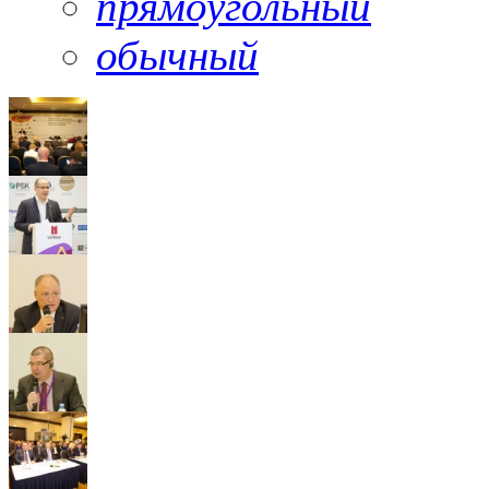
прямоугольный
обычный