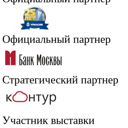
Официальный партнер
Стратегический партнер
Участник выставки