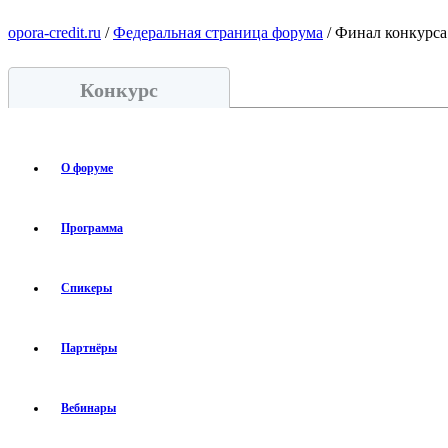
opora-credit.ru
/
Федеральная страница форума
/ Финал конкурса
Конкурс
О форуме
Программа
Спикеры
Партнёры
Вебинары