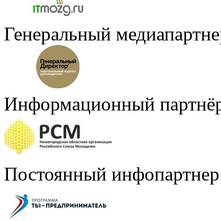
Генеральный медиапартне
Информационный партнё
Постоянный инфопартнер