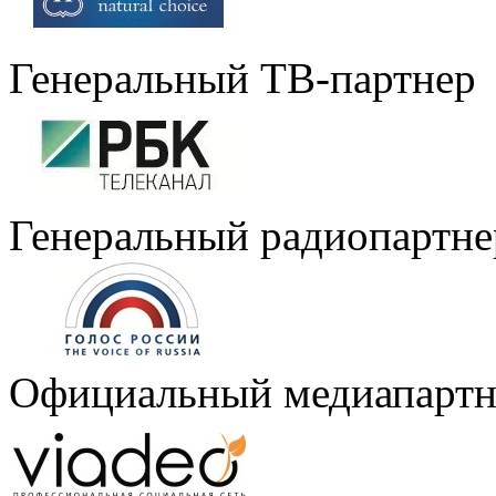
Генеральный ТВ-партнер
Генеральный радиопартне
Официальный медиапартн