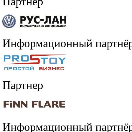
Партнер
Информационный партнё
Партнер
Информационный партнё