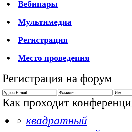
Вебинары
Мультимедиа
Регистрация
Место проведения
Регистрация на форум
Как проходит конференци
квадратный