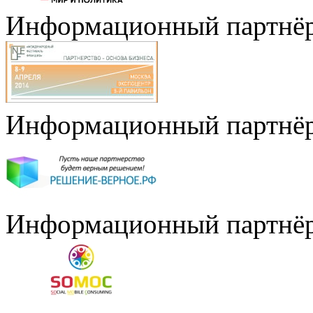
Информационный партнё
Информационный партнё
Информационный партнё