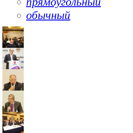
прямоугольный
обычный