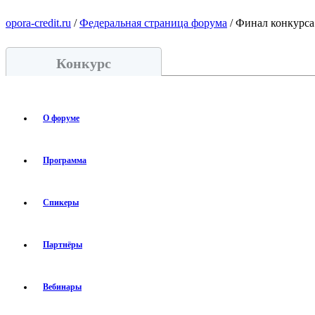
opora-credit.ru
/
Федеральная страница форума
/ Финал конкурса
Конкурс
О форуме
Программа
Спикеры
Партнёры
Вебинары