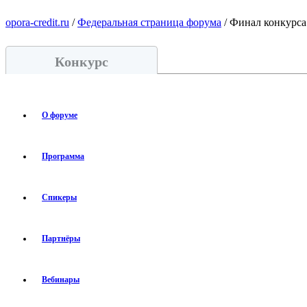
opora-credit.ru
/
Федеральная страница форума
/ Финал конкурса
Конкурс
О форуме
Программа
Спикеры
Партнёры
Вебинары