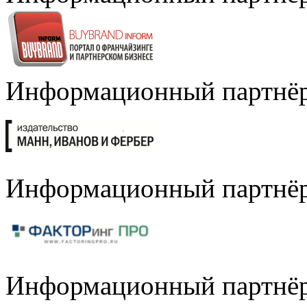
Информационный партнё
Информационный партнё
Информационный партнё