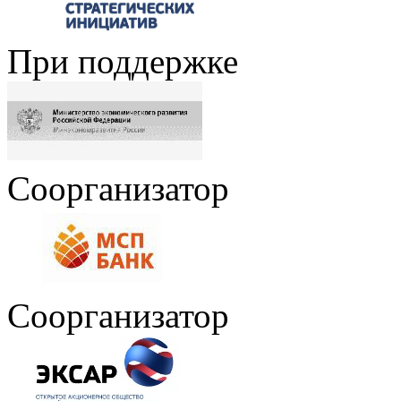
При поддержке
Соорганизатор
Соорганизатор