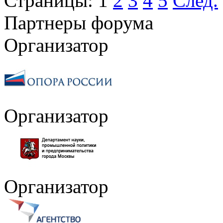
Страницы:
1
2
3
4
5
След.
Партнеры форума
Организатор
Организатор
Организатор