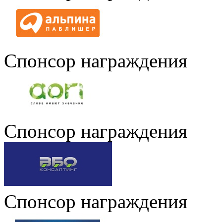
Спонсор награждения
Спонсор награждения
Спонсор награждения