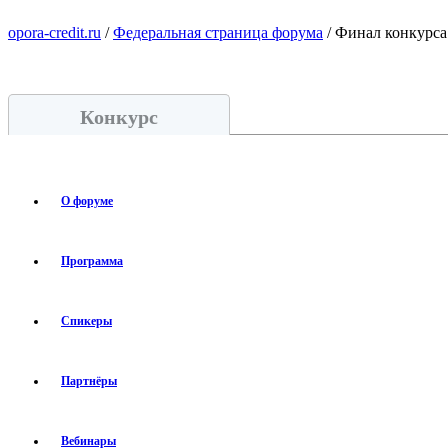
opora-credit.ru
/
Федеральная страница форума
/ Финал конкурса
Конкурс
О форуме
Программа
Спикеры
Партнёры
Вебинары