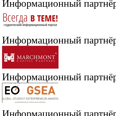
Информационный партнё
Информационный партнё
Информационный партнё
Информационный партнё