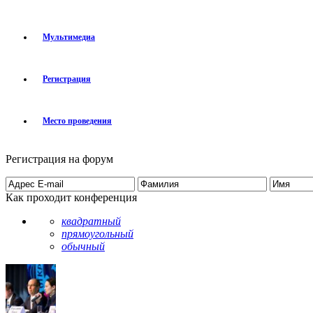
Мультимедиа
Регистрация
Место проведения
Регистрация на форум
Как проходит конференция
квадратный
прямоугольный
обычный