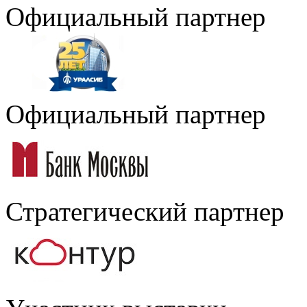
Официальный партнер
Официальный партнер
Стратегический партнер