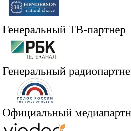
Генеральный ТВ-партнер
Генеральный радиопартне
Официальный медиапартн