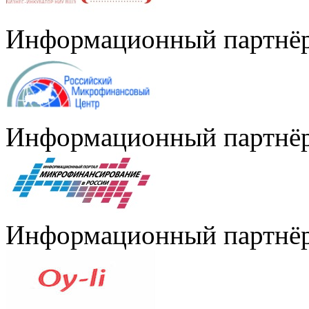
Информационный партнё
Информационный партнё
Информационный партнё