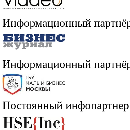
Информационный партнё
Информационный партнё
Постоянный инфопартнер