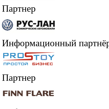
Партнер
Информационный партнё
Партнер