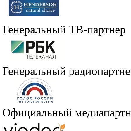
Генеральный ТВ-партнер
Генеральный радиопартне
Официальный медиапартн