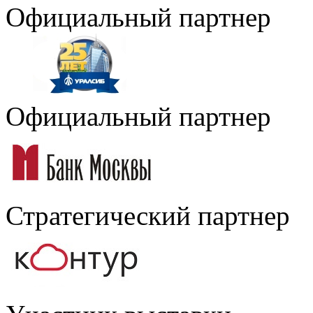
Официальный партнер
Официальный партнер
Стратегический партнер