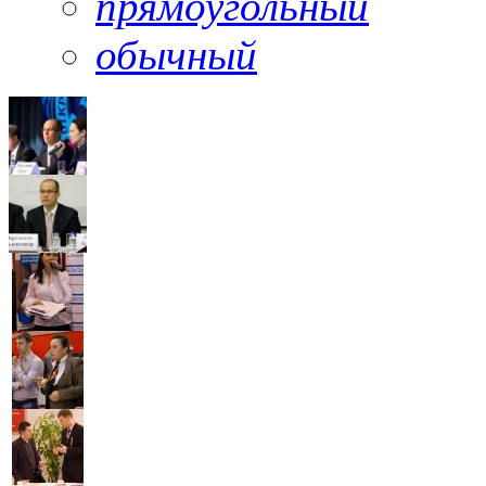
прямоугольный
обычный