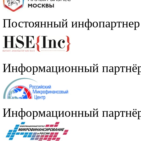
Постоянный инфопартнер
Информационный партнё
Информационный партнё