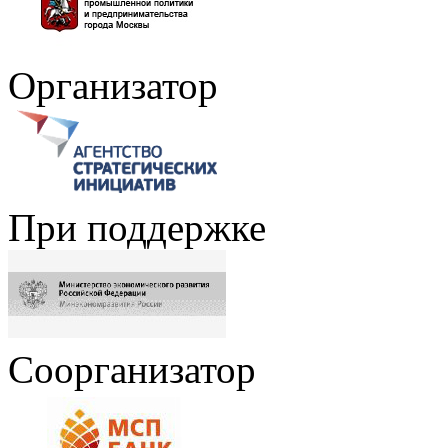
Организатор
При поддержке
Соорганизатор