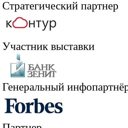
Стратегический партнер
Участник выставки
Генеральный инфопартнё
Партнер