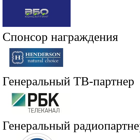
Спонсор награждения
Генеральный ТВ-партнер
Генеральный радиопартне