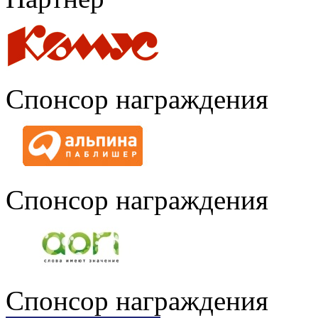
Спонсор награждения
Спонсор награждения
Спонсор награждения