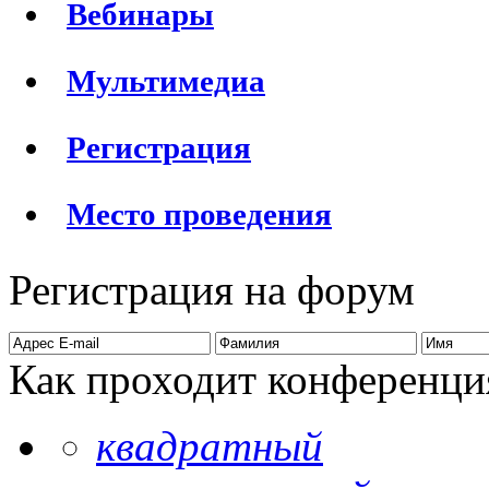
Вебинары
Мультимедиа
Регистрация
Место проведения
Регистрация на форум
Как проходит конференци
квадратный