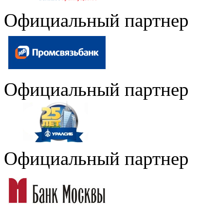
Официальный партнер
Официальный партнер
Официальный партнер