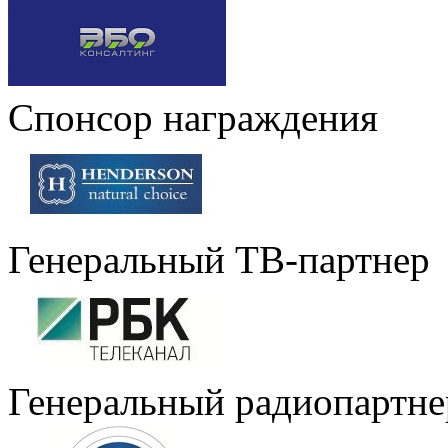
Спонсор награждения
Генеральный ТВ-партнер
Генеральный радиопартне