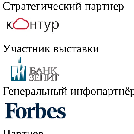
Стратегический партнер
Участник выставки
Генеральный инфопартнё
Партнер