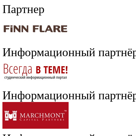
Партнер
Информационный партнё
Информационный партнё