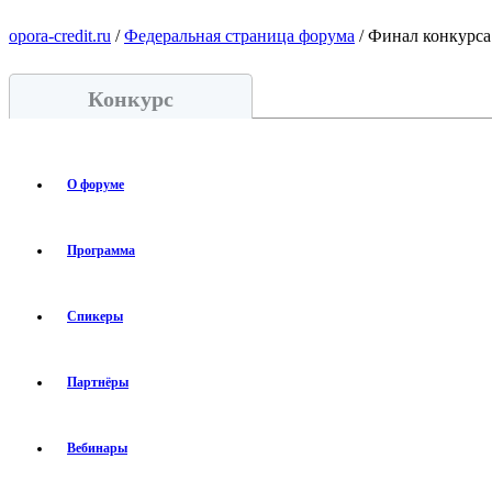
opora-credit.ru
/
Федеральная страница форума
/ Финал конкурса
Конкурс
О форуме
Программа
Спикеры
Партнёры
Вебинары