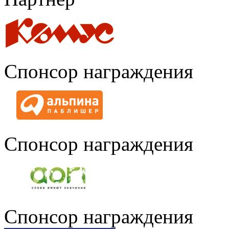
Спонсор награждения
Спонсор награждения
Спонсор награждения