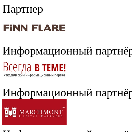
Партнер
Информационный партнё
Информационный партнё