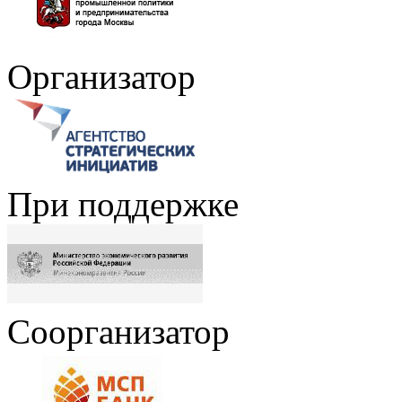
Организатор
При поддержке
Соорганизатор