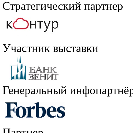
Стратегический партнер
Участник выставки
Генеральный инфопартнё
Партнер