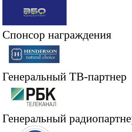
Спонсор награждения
Генеральный ТВ-партнер
Генеральный радиопартне