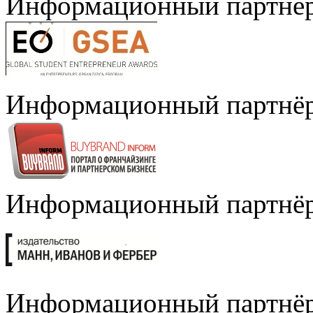
Информационный партнё
Информационный партнё
Информационный партнё
Информационный партнё