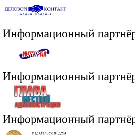
Информационный партнё
Информационный партнё
Информационный партнё