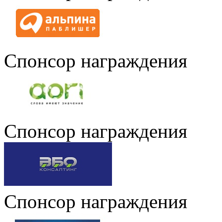
Спонсор награждения
Спонсор награждения
Спонсор награждения