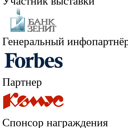
Участник выставки
Генеральный инфопартнё
Партнер
Спонсор награждения