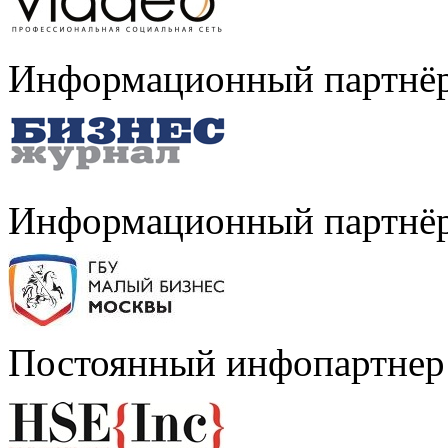
Информационный партнё
Информационный партнё
Постоянный инфопартнер