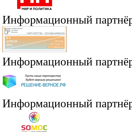
Информационный партнё
Информационный партнё
Информационный партнё