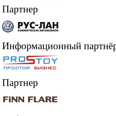
Партнер
Информационный партнё
Партнер