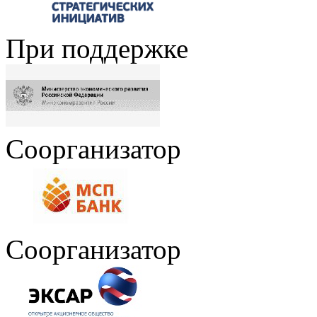
При поддержке
Соорганизатор
Соорганизатор