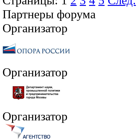
Страницы:
1
2
3
4
5
След.
Партнеры форума
Организатор
Организатор
Организатор