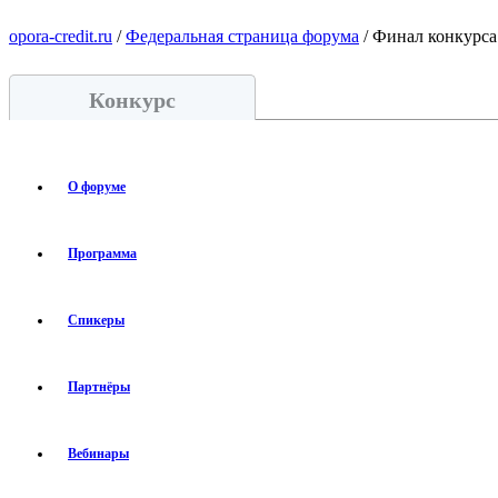
opora-credit.ru
/
Федеральная страница форума
/ Финал конкурса
Конкурс
О форуме
Программа
Спикеры
Партнёры
Вебинары