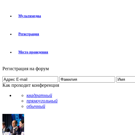
Мультимедиа
Регистрация
Место проведения
Регистрация на форум
Как проходит конференция
квадратный
прямоугольный
обычный