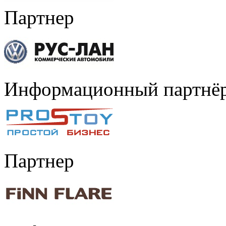
Партнер
Информационный партнё
Партнер