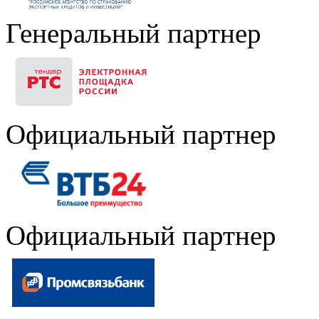
Генеральный партнер
Официальный партнер
Официальный партнер