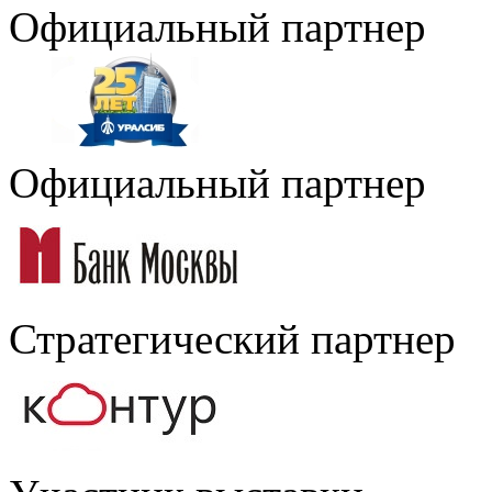
Официальный партнер
Официальный партнер
Стратегический партнер