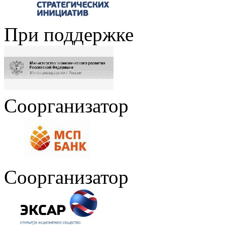
При поддержке
Соорганизатор
Соорганизатор