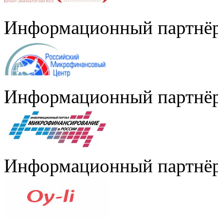
Информационный партнё
Информационный партнё
Информационный партнё