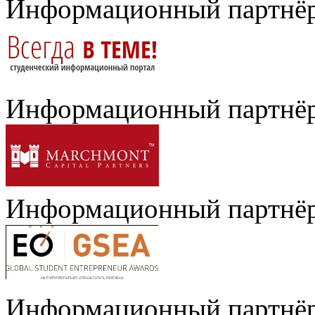
Информационный партнё
Информационный партнё
Информационный партнё
Информационный партнё