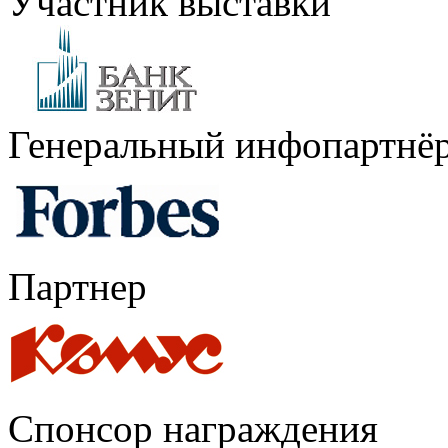
Участник выставки
Генеральный инфопартнё
Партнер
Спонсор награждения