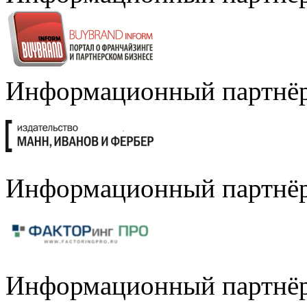
Информационный партнё
Информационный партнё
Информационный партнё