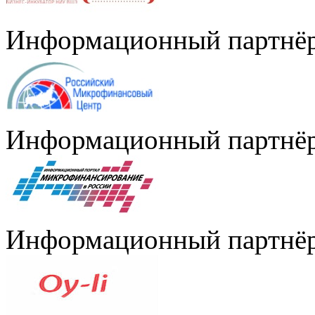
Информационный партнё
Информационный партнё
Информационный партнё