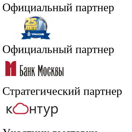
Официальный партнер
Официальный партнер
Стратегический партнер