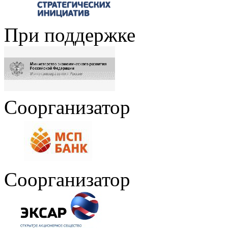
При поддержке
Соорганизатор
Соорганизатор