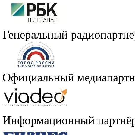
Генеральный радиопартне
Официальный медиапартн
Информационный партнё