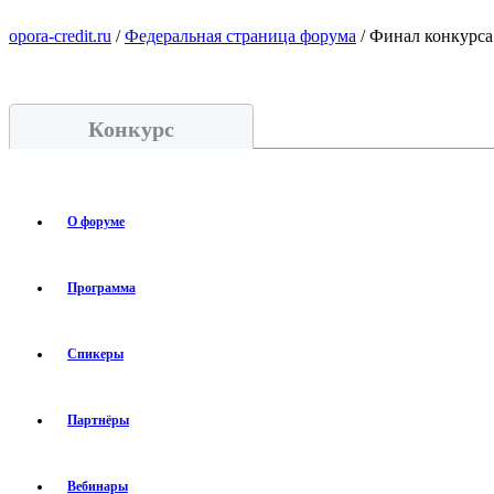
opora-credit.ru
/
Федеральная страница форума
/ Финал конкурса
Конкурс
О форуме
Программа
Спикеры
Партнёры
Вебинары