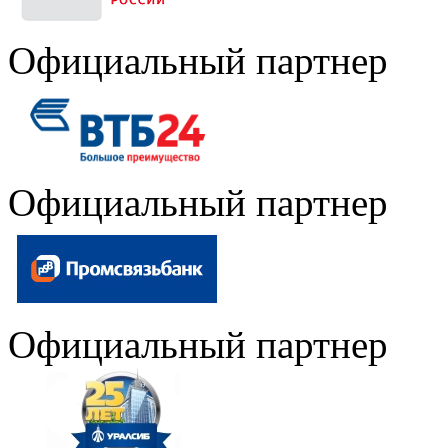
Официальный партнер
Официальный партнер
Официальный партнер