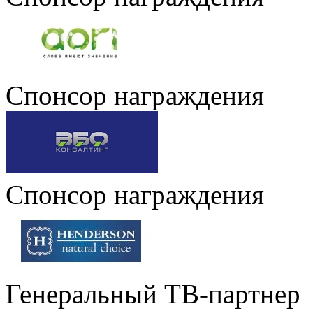
Спонсор награждения
Спонсор награждения
Генеральный ТВ-партнер