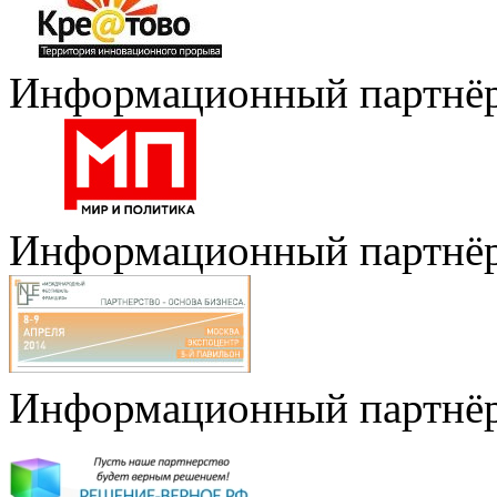
Информационный партнё
Информационный партнё
Информационный партнё