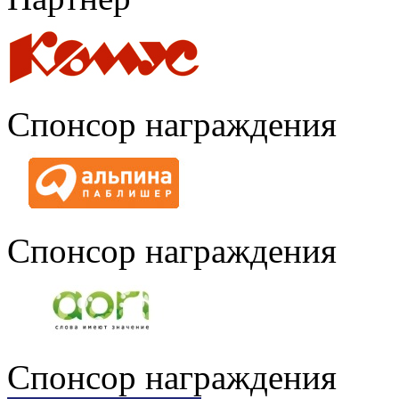
Спонсор награждения
Спонсор награждения
Спонсор награждения