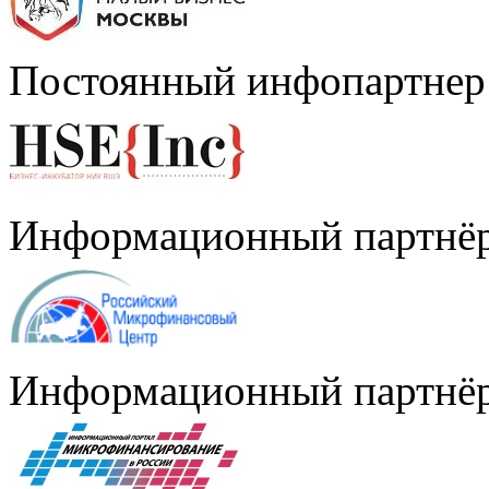
Постоянный инфопартнер
Информационный партнё
Информационный партнё