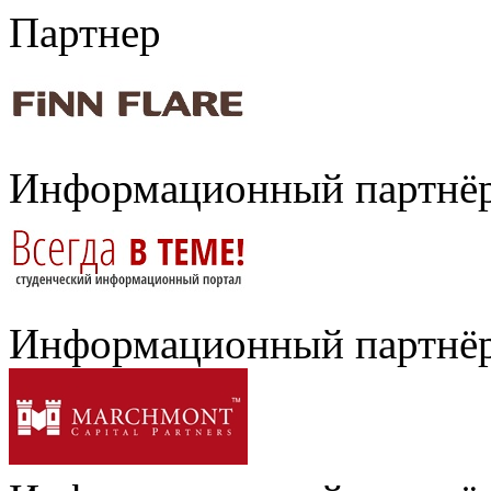
Партнер
Информационный партнё
Информационный партнё