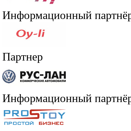
Информационный партнё
Партнер
Информационный партнё