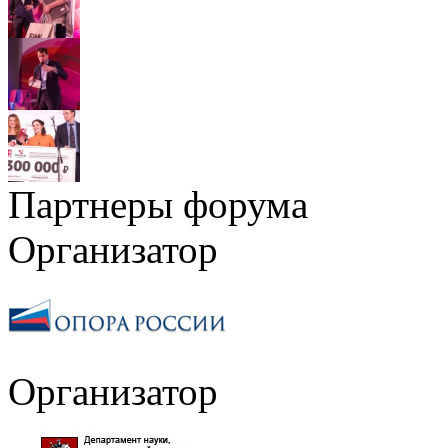
Партнеры форума
Организатор
Организатор