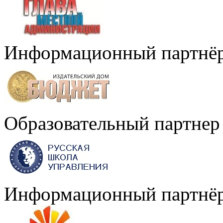
Информационный партнё
Образовательный партнер
Информационный партнё