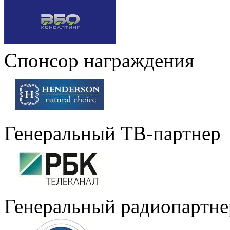
Спонсор награждения
Генеральный ТВ-партнер
Генеральный радиопартне