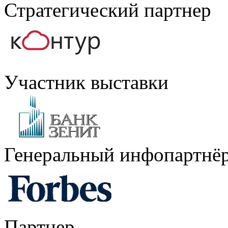
Стратегический партнер
Участник выставки
Генеральный инфопартнё
Партнер