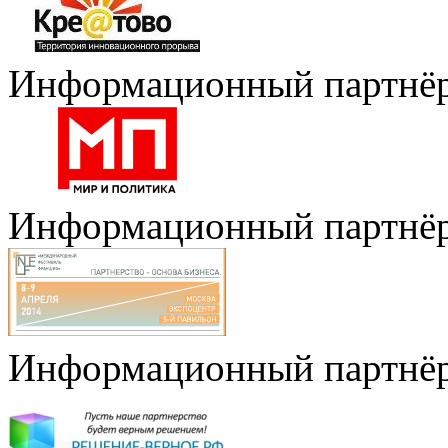
Информационный партнё
Информационный партнё
Информационный партнё