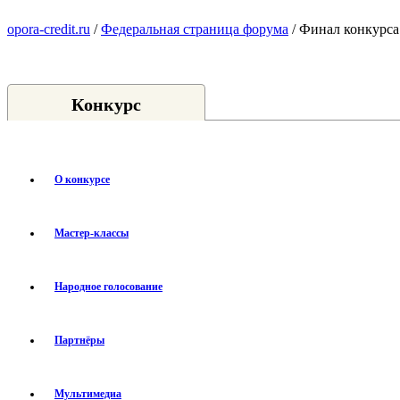
opora-credit.ru
/
Федеральная страница форума
/ Финал конкурса
Конкурс
О конкурсе
Мастер-классы
Народное голосование
Партнёры
Мультимедиа