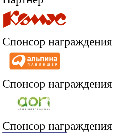
Спонсор награждения
Спонсор награждения
Спонсор награждения