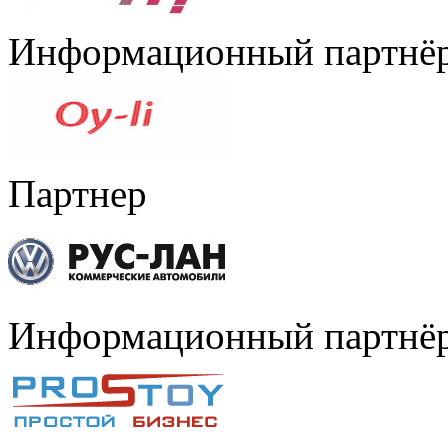
Информационный партнё
Партнер
Информационный партнё