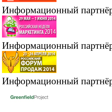
Информационный партнё
Информационный партнё
Информационный партнё