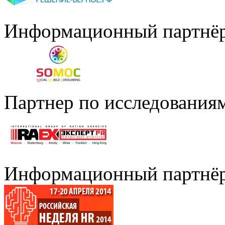
Информационный партнё
Партнер по исследования
Информационный партнё