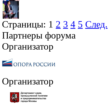
Страницы:
1
2
3
4
5
След.
Партнеры форума
Организатор
Организатор