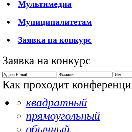
Мультимедиа
Муниципалитетам
Заявка на конкурс
Заявка на конкурс
Как проходит конференци
квадратный
прямоугольный
обычный