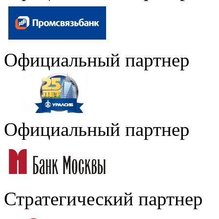
Официальный партнер
Официальный партнер
Стратегический партнер