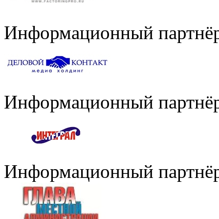
Информационный партнё
Информационный партнё
Информационный партнё