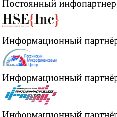
Постоянный инфопартнер
Информационный партнё
Информационный партнё
Информационный партнё