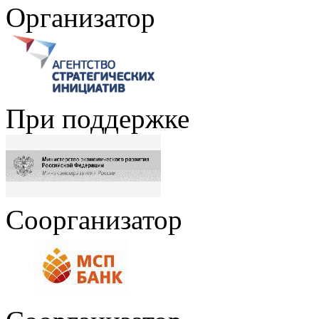
Организатор
При поддержке
Соорганизатор