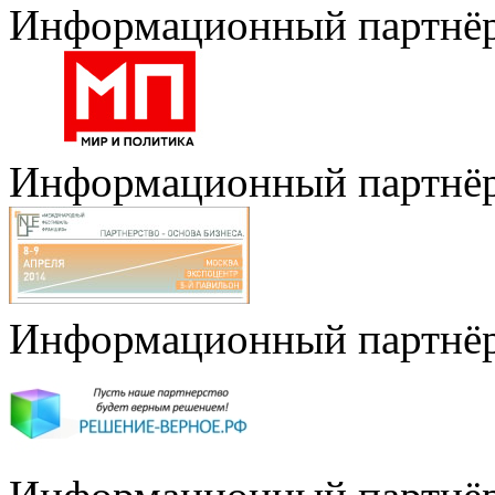
Информационный партнё
Информационный партнё
Информационный партнё