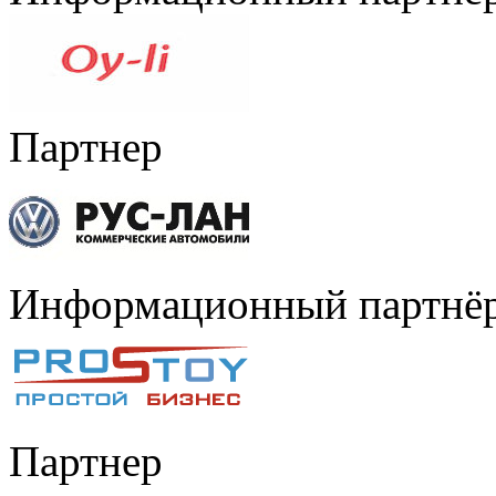
Партнер
Информационный партнё
Партнер