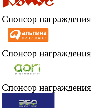
Спонсор награждения
Спонсор награждения
Спонсор награждения