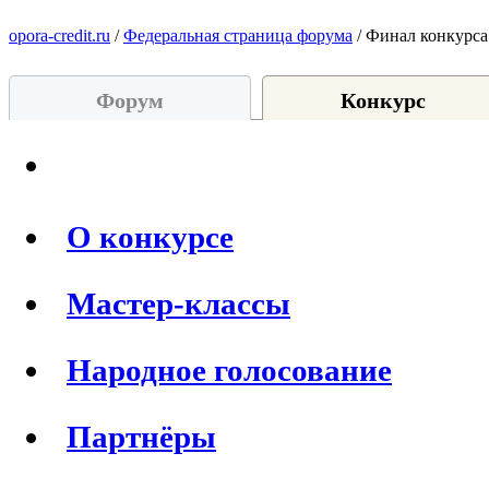
opora-credit.ru
/
Федеральная страница форума
/ Финал конкурса
Форум
Конкурс
О конкурсе
Мастер-классы
Народное голосование
Партнёры