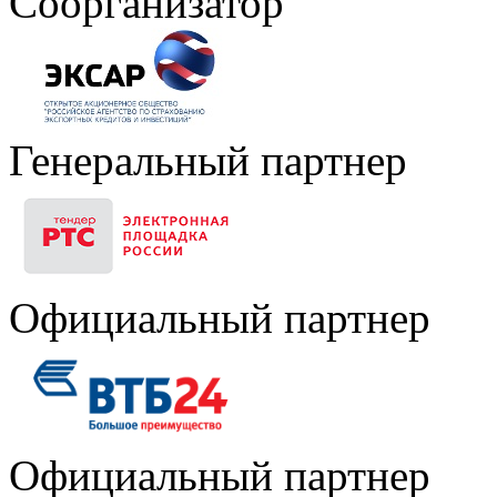
Соорганизатор
Генеральный партнер
Официальный партнер
Официальный партнер