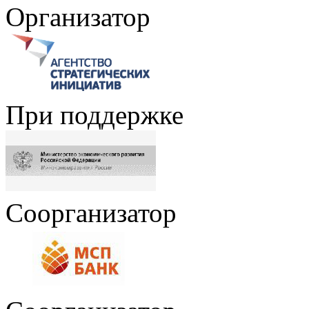
Организатор
При поддержке
Соорганизатор