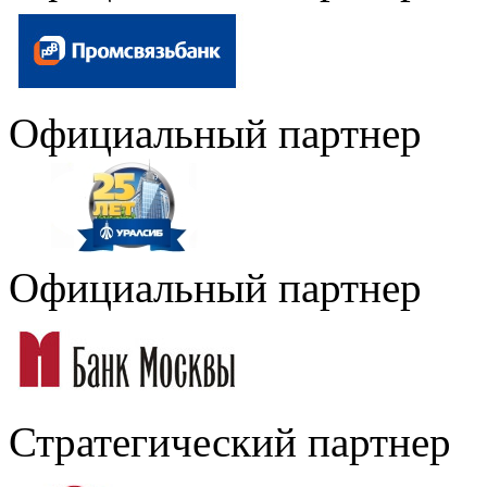
Официальный партнер
Официальный партнер
Стратегический партнер