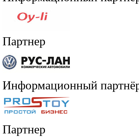
Партнер
Информационный партнё
Партнер