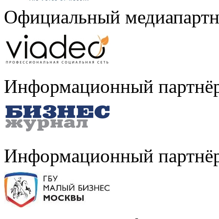
Официальный медиапартн
Информационный партнё
Информационный партнё