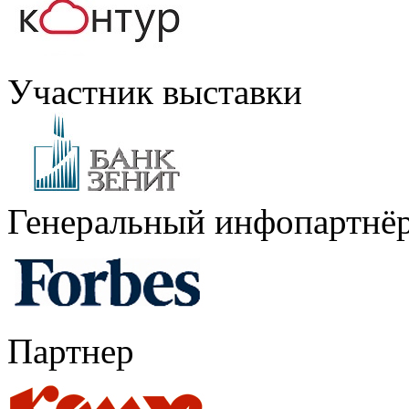
Участник выставки
Генеральный инфопартнё
Партнер