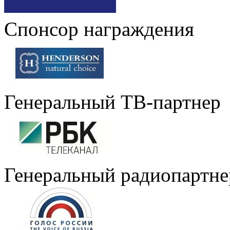
Спонсор награждения
Генеральный ТВ-партнер
Генеральный радиопартне