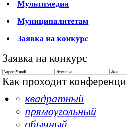
Мультимедиа
Муниципалитетам
Заявка на конкурс
Заявка на конкурс
Как проходит конференци
квадратный
прямоугольный
обычный