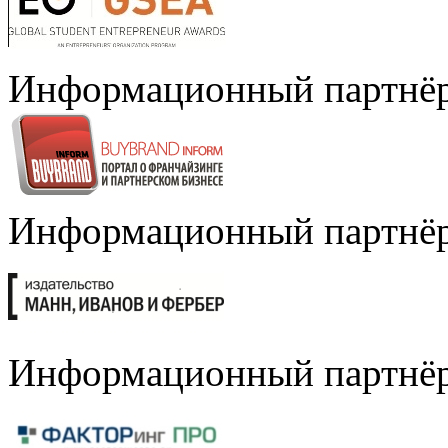
Информационный партнё
Информационный партнё
Информационный партнё