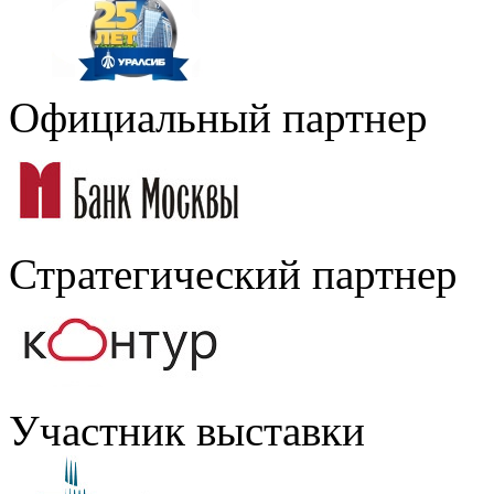
Официальный партнер
Стратегический партнер
Участник выставки