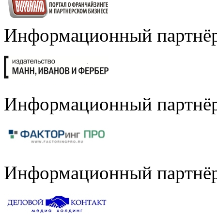
Информационный партнё
Информационный партнё
Информационный партнё