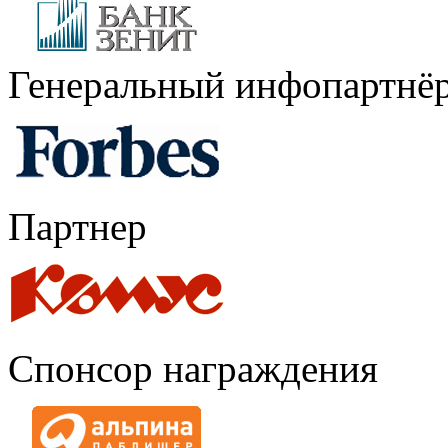
Генеральный инфопартнё
Партнер
Спонсор награждения