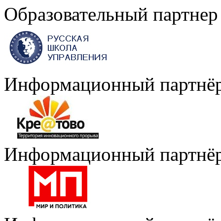
Образовательный партнер
Информационный партнё
Информационный партнё