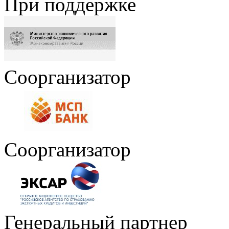
При поддержке
Соорганизатор
Соорганизатор
Генеральный партнер