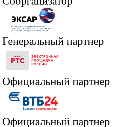
Соорганизатор
Генеральный партнер
Официальный партнер
Официальный партнер