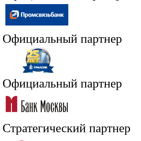
Официальный партнер
Официальный партнер
Стратегический партнер