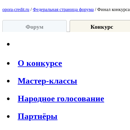
opora-credit.ru
/
Федеральная страница форума
/ Финал конкурса
Форум
Конкурс
О конкурсе
Мастер-классы
Народное голосование
Партнёры