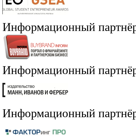
Информационный партнё
Информационный партнё
Информационный партнё