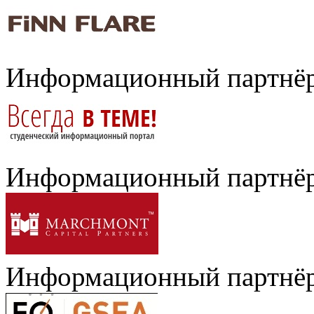
Информационный партнё
Информационный партнё
Информационный партнё