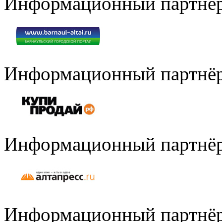
Информационный партнё
Информационный партнё
Информационный партнё
Информационный партнё