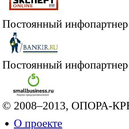
Постоянный инфопартнер
Постоянный инфопартнер
© 2008–2013, ОПОРА-КРЕ
О проекте