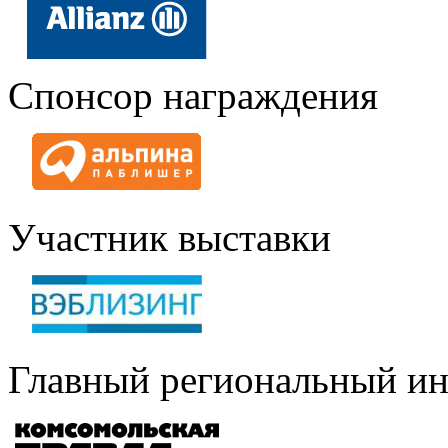
Спонсор награждения
Участник выставки
Главный региональный и