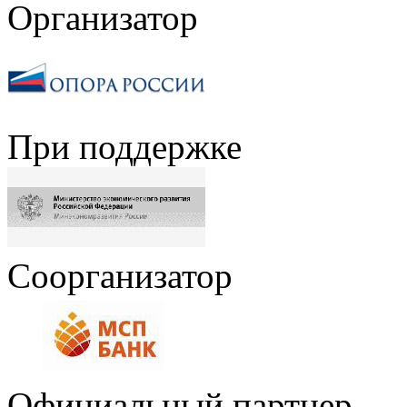
Организатор
При поддержке
Соорганизатор
Официальный партнер