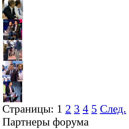
Страницы:
1
2
3
4
5
След.
Партнеры форума