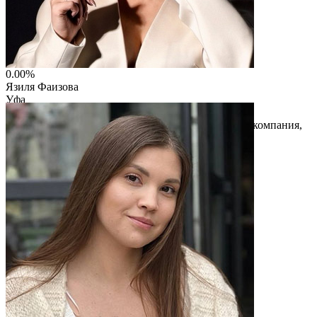
0.00%
Язиля Фаизова
Уфа
ИП Фаизова Язиля Вахитовна
АГЕНТСТВО НЕДВИЖИМОСТИ , строительная компания,
управляющая Компания
Читать описание