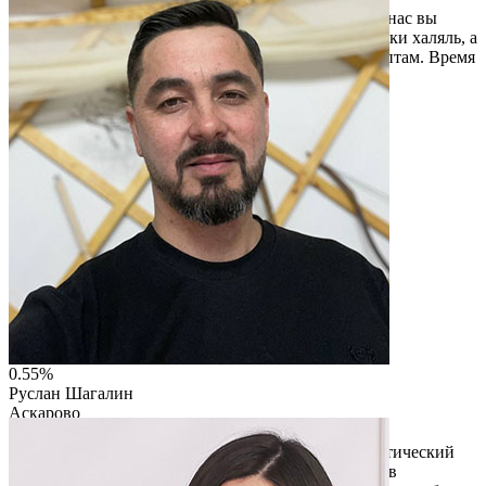
Чайхана ДОНИШЕФ-это уголок востока в Уфе. У нас вы
найдете легендарный Самаркандский плов,шашлыки халяль, а
так же первый и вторые блюда от восточным рецептам. Время
отдачи блюд-10-15 минут, средний чек 700рублей.
Читать описание
Перейти на сайт
0.55%
Руслан Шагалин
Аскарово
ООО "ИНФОРМТЕХНИКА"
Работа в сфере туризма,а именно построили туристический
парк по древнему Башкирскому эпосу Урал-Батыр в