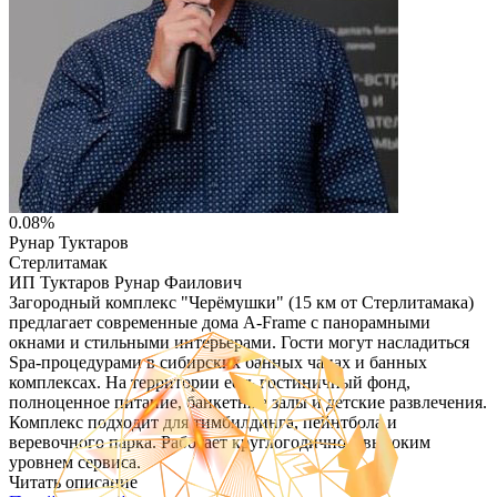
0.08%
Рунар Туктаров
Стерлитамак
ИП Туктаров Рунар Фаилович
Загородный комплекс "Черёмушки" (15 км от Стерлитамака)
предлагает современные дома A-Frame с панорамными
окнами и стильными интерьерами. Гости могут насладиться
Spa-процедурами в сибирских банных чанах и банных
комплексах. На территории есть гостиничный фонд,
полноценное питание, банкетные залы и детские развлечения.
Комплекс подходит для тимбилдинга, пейнтбола и
веревочного парка. Работает круглогодично с высоким
уровнем сервиса.
Читать описание