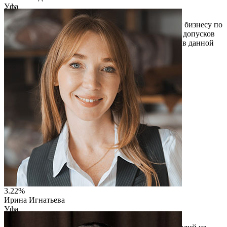
Уфа
ООО ИЦ "БАШПРОТЕК"
Оказываем различные виды консалтинговых услуг бизнесу по
всей России. Занимаемся оформлением лицензий , допусков
СРО, НОК, сертификатов ISO. Компания работает в данной
сфере более 20 лет.
Читать описание
Перейти на сайт
3.22%
Ирина Игнатьева
Уфа
ООО "АВИЕТА"