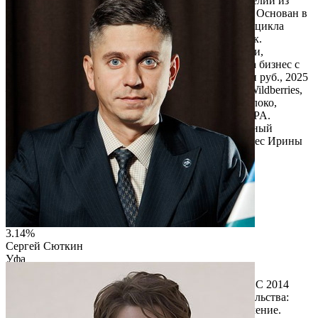
AVIETA HOME — российский производитель изделий из
натурального джута: корзины, органайзеры, декор. Основан в
2021 году в Уфе. За четыре года вырос до полного цикла
производства с цехом 400 м² и командой 16 человек.
Основатель Ирина Игнатьева разработала методики,
запустила онлайн-школу по плетению и выстроила бизнес с
нуля. Выручка: 2023 — 14 млн руб., 2024 — 38 млн руб., 2025
— 59 млн руб., рост x4,2 за два года. Продажи на Wildberries,
Ozon, Яндекс Маркет, Lamoda, L'?toile, Золотое Яблоко,
Lemana Pro. Поставки в глэмпинги, бутик-отели, SPA.
Собственная технология окрашивания джута. Полный
производственный цикл в России. Семейный бизнес Ирины
Игнатьевой и её мужа.
Читать описание
Перейти на сайт
3.14%
Сергей Сюткин
Уфа
ООО "РНГС+"
РНГС+ — российская инжиниринговая компания. С 2014
года предоставляет услуги сопровождения строительства:
геодезия, строительный контроль, экспертиза, обучение.