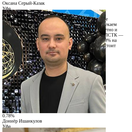
Оксана Серый-Казак
Уфа
ИП Серый-Казак Оксана Владимировна
Семейный бизнес, который растит новое поколение
строителей: обучаем студентов на практике, привлекаем
молодых ИТР, доказываем, что стройка — это почётно и
выгодно. Возводим дома и ангары по технологии ЛСТК —
быстро (монтаж от 7 дней), дёшево (экономия до 40% на
фундаменте) и экологично. За нашими проектами стоит
научная база Заслуженного изобретателя РФ.
Читать описание
Перейти на сайт
0.78%
Дониёр Ишанкулов
Уфа
ООО «Едим Вкусно»