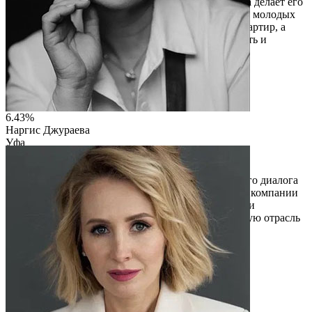
вписать кресло в любой интерьер, а простота ухода делает его
практичным. Это решение особенно актуально для молодых
семей, студентов и владельцев малогабаритных квартир, а
также для небольших офисов, ценящих мобильность и
современный дизайн.
Читать описание
Перейти на сайт
6.43%
Наргис Джураева
Уфа
ИП Джураева Наргис Мирзохановна
Международный форум «УТРО» — единственная
федеральная площадка, где встречаются для прямого диалога
и заключения сделок бизнес, власть, управляющие компании
и собственники жилья. Это место, где технологии и
практические решения внедряются в самую крупную отрасль
страны.
Читать описание