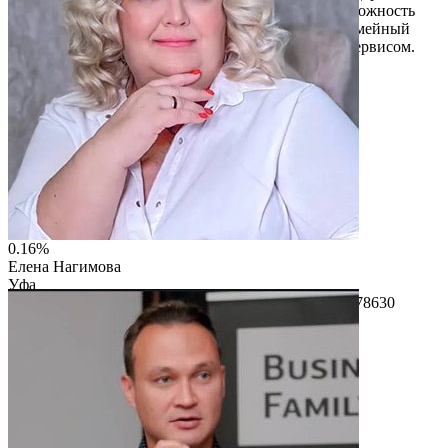
образ жизни, укрепляет иммунитет и снижает тревожность
родителей. «Акваклаб» — социально значимый семейный
проект с экологичным подходом и современным сервисом.
Читать описание
Перейти на сайт
0.16%
Елена Нагимова
Уфа
ИП Нагимова Елена Владимировна ИНН 027501578630
Читать описание
Перейти на сайт