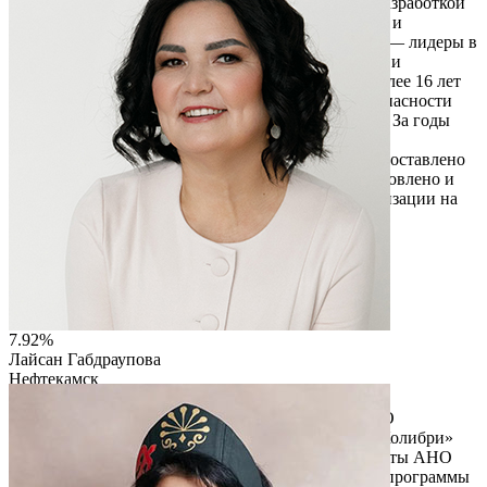
имеет богатый опыт работы, которая занимается разработкой
и установкой систем безопасности, автоматизации и
обеспечения комфортной жизнедеятельности. Мы — лидеры в
сфере пожарной безопасности на территории Уфы и
Республики Башкортостан. Наша компания уже более 16 лет
успешно оказывает услуги в сфере пожарной безопасности
объектов различной направленности и сложности. За годы
работы нами было выполнено более 350 проектов,
установлено более 650 систем видеонаблюдения, поставлено
на заводы 170 тонн средств пожаротушения, установлено и
введено в эксплуатацию систем пожарной сигнализации на
более 220 объектах
Читать описание
Перейти на сайт
7.92%
Лайсан Габдраупова
Нефтекамск
ООО "КОЛИБРИ"
Проект «Школа здоровья» — это партнерство ООО
«Колибри» и АНО «ПроЗдоровье». Врачи ООО «Колибри»
обеспечивают медицинскую экспертизу, а методисты АНО
«ПроЗдоровье» адаптируют её в образовательные программы