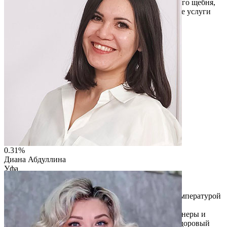
Абзелиловском районе. Производство фракционного щебня,
бетона и железобетонных изделий. Предоставление услуги
спецтехники. Строительство зданий, домов, дорог.
Строительство линий оптической связи.
Читать описание
0.31%
Диана Абдуллина
Уфа
ИП Абдуллин Булат Уралович
Проект «Эко-бассейн “Акваклаб”» в Уфе — центр
грудничкового и детского плавания без хлора, с температурой
воды 32–34°C для детей от 2 месяцев до 8 лет.
Индивидуальный подход, сертифицированные тренеры и
забота о развитии детей. Проект популяризирует здоровый