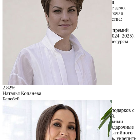
Основные направления: оформление документации,
испытания, контроль сварных соединений, сметное дело.
География: более 200 объектов по всей России, включая
Амурский ГПЗ, космодром Восточный. Преимущества:
быстрая замена сотрудников, полное обеспечение
специалистов, работа на любом этапе. Победитель премий
«Золотой Меркурий» (2024) и «Экспортер года» (2024, 2025).
Резюме: надёжный подрядчик, который экономит ресурсы
заказчика.
Читать описание
Перейти на сайт
2.82%
Наталья Копанева
Белебей
ИП Копанева Наталья Геннадьевна
Kopaneva Deserts — бренд авторских шоколадных подарков с
посланием и проект в сфере креативных индустрий,
объединяющий гастрономию, дизайн и эмоциональный
маркетинг. Мы создаём шоколадные сувениры и подарочные
наборы для корпоративного, туристического и событийного
рынков, которые помогают выразить благодарность, укрепить