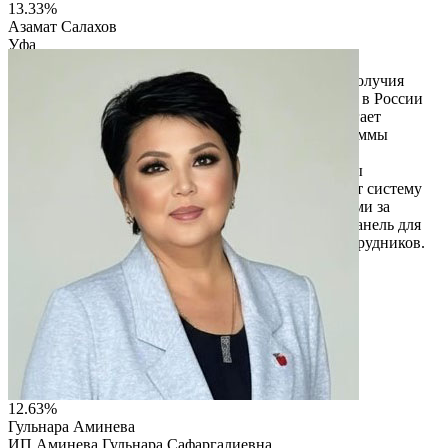
13.33%
Азамат Салахов
Уфа
ИП Салахов Азамат Дамирович
«Физминутка» — цифровая платформа для благополучия
сотрудников, признанная лучшим digital-решением в России
по версии Employee Wellbeing Award 2025. Предлагает
офисную и производственную гимнастику, программы
против выгорания, персональные рекомендации
нутрициологов, антистресс-практики с AI, трекеры
эмоционального состояния и нейроигры. Включает систему
геймификации с челленджами, клубами и наградами за
активность. Для руководства есть аналитическая панель для
отслеживания уровня стресса и вовлеченности сотрудников.
Читать описание
Перейти на сайт
12.63%
Гульнара Аминева
ИП Аминева Гульнара Сафаргалиевна