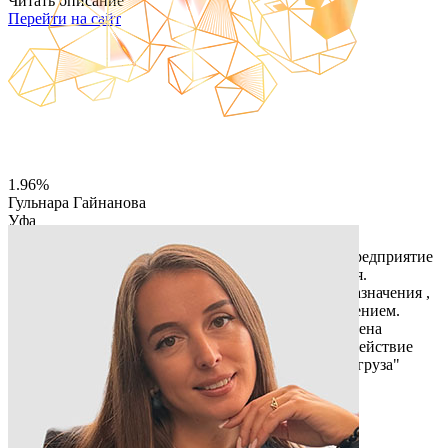
Читать описание
Перейти на сайт
1.96%
Гульнара Гайнанова
Уфа
ИП Гайнанова Гульнара Назиповна
Действует с 2012 года , имеет статус социальное предприятие
, штат из социально уязвимых категорий населения.
Занимаемся реализацией изделий медицинского назначения ,
товары для инвалидов с последующим сопровождением.
Помогаем с 2022 года адресно СВО за что награждена
Благодарственными письмами и медалями " За содействие
СВО " , " Сопровождение особого гуманитарного груза"
Читать описание
Перейти на сайт