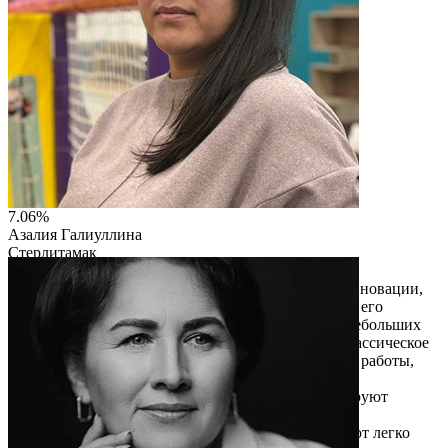
7.06%
Азалия Галиуллина
Стерлитамак
ИП Галиуллина Азалия Тимерхановна
Многофункциональное кресло 4 в 1 объединяет инновации,
компактность и универсальный дизайн, что делает его
идеальным для современного жилья, особенно в небольших
помещениях. Оно трансформируется в кровать, классическое
кресло, лежак и шезлонг, обеспечивая комфорт для работы,
отдыха и сна. Продуманная конструкция экономит
пространство, а используемые материалы гарантируют
долговечность и приятные тактильные ощущения.
Нейтральные цвета и эстетичный дизайн позволяют легко