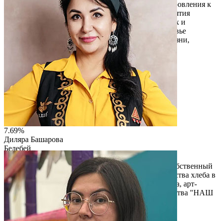
и мероприятия. Цель проекта — переход от выздоровления к
устойчивому здоровью и благополучию. Мероприятия
проходят в клинике, образовательных учреждениях и
общественных пространствах Нефтекамска. Здоровье
рассматривается как ресурс энергии и качества жизни,
доступный каждому жителю города.
Читать описание
Перейти на сайт
7.69%
Диляра Башарова
Белебей
ООО "НАШ ХЛЕБ"
Производство хлеба и хлебобулочных изделий. Собственный
товарный знак. Единственная франшиза производства хлеба в
Республике Башкортостан. Основание Музея Хлеба, арт-
пространства, дома ремесленника и этнопространства "НАШ
ДОМ""
Читать описание
Перейти на сайт