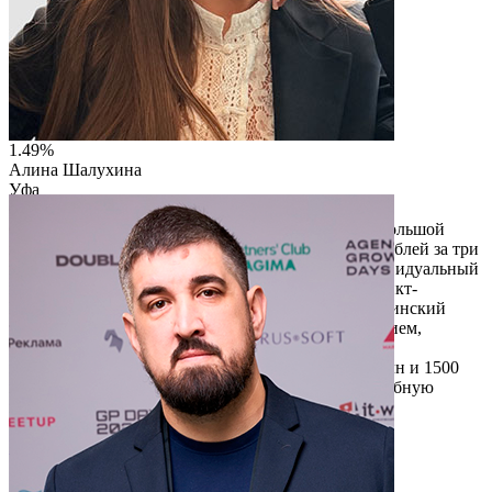
1.49%
Алина Шалухина
Уфа
ООО "РОМАКС"
Стоматология «Зуб Здоров» в Уфе выросла из небольшой
клиники в успешный бизнес с выручкой 49 млн рублей за три
года. Основная идея — лечение без страха и индивидуальный
подход, что привлекает пациентов из Москвы, Санкт-
Петербурга и Казахстана. Проект развивает медицинский
туризм, создавая маршруты с диагностикой, лечением,
сопровождением и проживанием. Планируется
масштабирование: до 20 кресел, выручка до 480 млн и 1500
пациентов в год. Цель — создать конкурентоспособную
модель медицинского туризма в Башкортостане.
Читать описание
Перейти на сайт