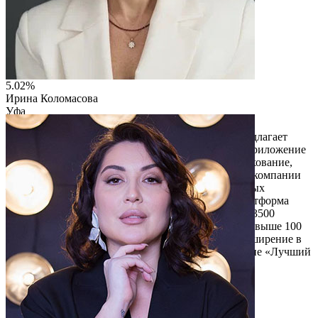
5.02%
Ирина Коломасова
Уфа
ИП Коломасова Ирина Владимировна
Компания «Юникор», основанная в 2013 году, предлагает
более 50 сервисов через платформу и мобильное приложение
«Юникор Услуги», охватывая недвижимость, страхование,
логистику, строительство и ремонт. Уникальность компании
— в интеграции консалтинга, персонализированных
рекомендациях и кэшбэке до 20%. В 2024 году платформа
расширена, улучшена и увеличена команда. Более 3500
пользователей и 500 партнёров получают кэшбэк свыше 100
000 рублей ежемесячно. «Юникор» планирует расширение в
России и внедрение автоматизации, получив звание «Лучший
предприниматель года» в IT в Башкортостане.
Читать описание
Перейти на сайт