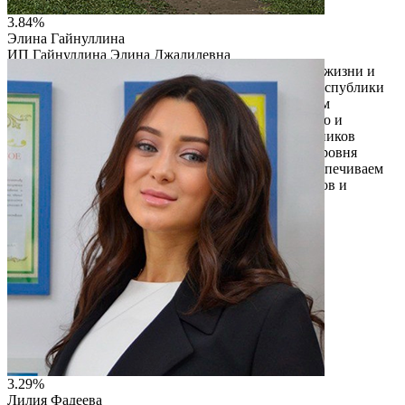
3.84%
Элина Гайнуллина
ИП Гайнуллина Элина Джалилевна
Наш проект формирует культуру здорового образа жизни и
развивает событийный туризм, укрепляя имидж республики
как активного спортивного центра. Мы организуем
масштабные события по легкой атлетике, плаванию и
беговым лыжам и привлекаем более 20 тыс. участников
ежегодно. Масштабируя спортивные события до уровня
крупных городских фестивалей, мы ежегодно обеспечиваем
региону значительный приток спортивных туристов и
стимулируем локальную экономику.
Читать описание
Перейти на сайт
3.29%
Лилия Фадеева