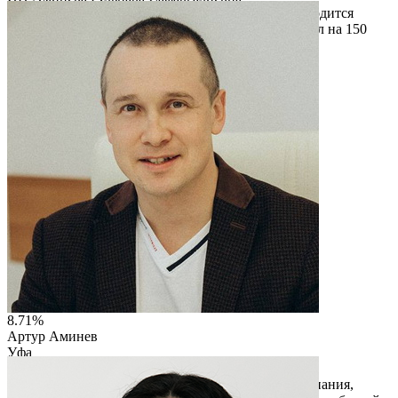
Гостиничный комплекс "Гостиный двор" , где находится
гостиница, бильярдный клуб, кафе и банкетный зал на 150
персон
Читать описание
Перейти на сайт
8.71%
Артур Аминев
Уфа
ООО "СК БЕЗОПАСНОСТЬ"
ООО «СК Безопасность» — инжиниринговая компания,