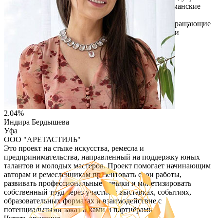
отношения и повысить узнаваемость бренда. Флагманские
продукты проекта — шоколадные учпочмаки с
предсказаниями и другие авторские решения, превращающие
обычный подарок в запоминающееся впечатление и
эффективный инструмент коммуникации.
Читать описание
Перейти на сайт
2.04%
Индира Бердышева
Уфа
ООО "АРЕТАСТИЛЬ"
Это проект на стыке искусства, ремесла и
предпринимательства, направленный на поддержку юных
талантов и молодых мастеров. Проект помогает начинающим
авторам и ремесленникам презентовать свои работы,
развивать профессиональные навыки и монетизировать
собственный труд через участие в выставках, событиях,
образовательных форматах и взаимодействие с
потенциальными заказчиками и партнёрами