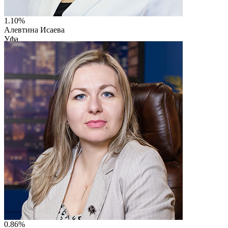
1.10%
Алевтина Исаева
Уфа
ИП Исаева Алевтина Аркадьевна
IT-корпорация "LeVel Group"
Читать описание
0.86%