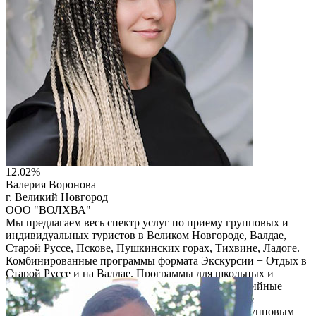
12.02%
Валерия Воронова
г. Великий Новгород
ООО "ВОЛХВА"
Мы предлагаем весь спектр услуг по приему групповых и
индивидуальных туристов в Великом Новгороде, Валдае,
Старой Руссе, Пскове, Пушкинских горах, Тихвине, Ладоге.
Комбинированные программы формата Экскурсии + Отдых в
Старой Руссе и на Валдае. Программы для школьных и
студенческих групп. Сборные праздничные событийные
программы — группа формируется в В. Новгороде —
гарантированный прием от одного человека по групповым