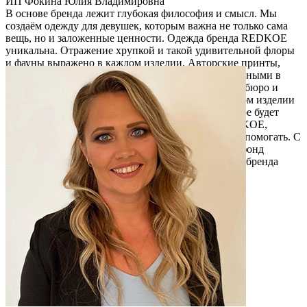
ИП Фокина Юлия Владимировна
В основе бренда лежит глубокая философия и смысл. Мы
создаём одежду для девушек, которым важна не только сама
вещь, но и заложенные ценности. Одежда бренда REDKOE
уникальна. Отражение хрупкой и такой удивительной флоры
и фауны выражено в каждом изделии. Авторские принты,
вдохновленные животными и растениями, занесёнными в
Красную Книгу, создаются в нашем дизайнерском бюро и
печатаются на собственном производстве. В каждом изделии
можно найти послание на латинском языке, которое будет
вдохновлять вас! Приобретая одежду бренда REDKOE,
появляется возможность не только созерцать, но и помогать. С
каждой покупки мы перечисляем часть средств в фонд
помощи животным «Забытые животные». Миссия бренда
REDKOE - наслаждаться и созерцать, помогая!
Читать описание
Перейти на сайт