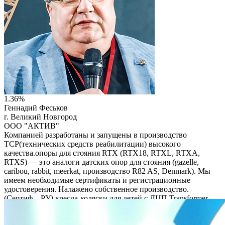
1.36%
Геннадий Феськов
г. Великий Новгород
ООО "АКТИВ"
Компанией разработаны и запущены в производство
ТСР(технических средств реабилитации) высокого
качества.опоры для стояния RTX (RTX18, RTXL, RTXA,
RTXS) — это аналоги датских опор для стояния (gazelle,
caribou, rabbit, meerkat, производство R82 AS, Denmark). Мы
имеем необходимые сертификаты и регистрационные
удостоверения. Налажено собственное производство.
(Сертиф. , РУ) кресла-коляски для детей с ДЦП Transformer,
Transformer X, Transformer U, Panda RU, – это аналоги систем
для сидения (x:panda, panda futura производство R82 AS,