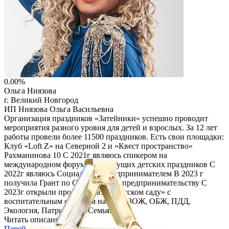
0.00%
Ольга Ниязова
г. Великий Новгород
ИП Ниязова Ольга Васильевна
Организация праздников «Затейники» успешно проводит
мероприятия разного уровня для детей и взрослых. За 12 лет
работы провели более 11500 праздников. Есть свои площадки:
Клуб «Loft Z» на Северной 2 и «Квест пространство»
Рахманинова 10 С 2021г являюсь спикером на
международном форуме для ведущих детских праздников С
2022г являюсь Социальным предпринимателем В 2023 г
получила Грант по Социальному предпринимательству С
2023г открыли проект «Театр в детском саду» с
воспитательным смыслом на темы ЗОЖ, ОБЖ, ПДД,
Экология, Патриотизм, Семья.
Читать описание
Перейти на сайт