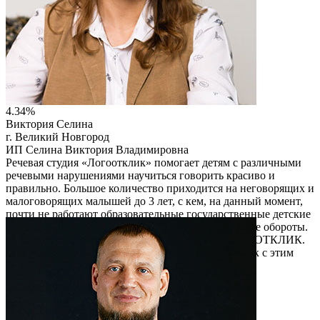
4.34%
Виктория Селина
г. Великий Новгород
ИП Селина Виктория Владимировна
Речевая студия «Логоотклик» помогает детям с различными
речевыми нарушениями научиться говорить красиво и
правильно. Большое количество приходится на неговорящих и
малоговорящих малышей до 3 лет, с кем, на данный момент,
почти не работают образовательные государственные детские
сады. Речевая студия набирает каждый год хорошие обороты.
Упакована также франшиза речевых студий ЛОГООТКЛИК.
И, в данный момент, работают еще несколько точек с этим
брендом в РФ
Читать описание
Перейти на сайт