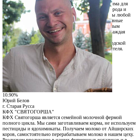
ценам. Еженедельные туры выходного дня осень-зима для
индивидуальных клиентов, отельная база В. Новгорода и
области от эконом до 5* Корпоративные программы любой
сложности. Организация конференций. Интерактивные
фольклорные программы, мастер классы по народным
промыслам, Тим билдинг. Транспортные услуги. Каждая
программа — это не просто стандартный тур, это
оригинальное представление Новгорода и Новгородской
области, ориентированное на конкретного потребителя.
Читать описание
Перейти на сайт
10.90%
Юрий Белов
г. Старая Русса
КФХ "СВЯТОГОРША"
КФХ Святогорша является семейной молочной фермой
полного цикла. Мы сами заготавливаем корма, не используем
пестициды и ядохимикаты. Получаем молоко от Айширских
коров, самостоятельно перерабатываем молоко в нашем цеху.
Реализуем продукцию в наших фирменных магазинах и в