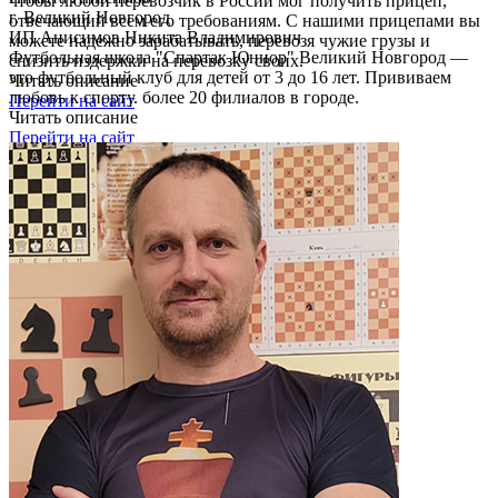
чтобы любой перевозчик в России мог получить прицеп,
г. Великий Новгород
отвечающий всем его требованиям. С нашими прицепами вы
ИП Анисимов Никита Владимирович
можете надежно зарабатывать, перевозя чужие грузы и
Футбольная школа "Спартак Юниор" Великий Новгород —
снизить издержки на перевозку своих.
это футбольный клуб для детей от 3 до 16 лет. Прививаем
Читать описание
любовь к спорту. более 20 филиалов в городе.
Перейти на сайт
Читать описание
Перейти на сайт