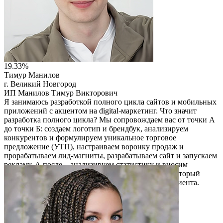
19.33%
Тимур Манилов
г. Великий Новгород
ИП Манилов Тимур Викторович
Я занимаюсь разработкой полного цикла сайтов и мобильных
приложений с акцентом на digital-маркетинг. Что значит
разработка полного цикла? Мы сопровождаем вас от точки А
до точки Б: создаем логотип и брендбук, анализируем
конкурентов и формулируем уникальное торговое
предложение (УТП), настраиваем воронку продаж и
прорабатываем лид-магниты, разрабатываем сайт и запускаем
рекламу. А после – анализируем статистику и вносим
изменения в стратегию. Мы используем подход, который
помогает донести ценность вашего продукта до клиента.
Читать описание
Перейти на сайт