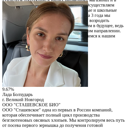
фермерских магазинах наших товарищей. Осуществляем
поставку молочной продукции в дошкольные и школьные
учебные заведения старорусского Района. За 3 года мы
прошли очень длинный путь, позволивший возродить
разрушенный колхоз. С оптимизмом смотрим в будущее, ведь
наш вектор развития устремлен в правильном направлении.
Мы любим свою работу и с любовью относимся к нашим
продуктам и потребителям.
Читать описание
Перейти на сайт
9.67%
Лада Болхударь
г. Великий Новгород
ООО "СТАШЕВСКОЕ БИО"
ООО "Сташевское" одна из первых в России компаний,
которая обеспечивает полный цикл производства
безглютеновых овсяных хлопьев. Мы контролируем весь путь
от посева первого зернышка до получения готовой