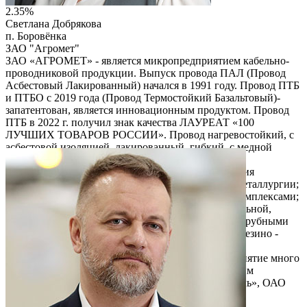
2.35%
Светлана Добрякова
п. Боровёнка
ЗАО "Агромет"
ЗАО «АГРОМЕТ» - является микропредприятием кабельно-
проводниковой продукции. Выпуск провода ПАЛ (Провод
Асбестовый Лакированный) начался в 1991 году. Провод ПТБ
и ПТБО с 2019 года (Провод Термостойкий Базальтовый)-
запатентован, является инновационным продуктом. Провод
ПТБ в 2022 г. получил знак качества ЛАУРЕАТ «100
ЛУЧШИХ ТОВАРОВ РОССИИ». Провод нагревостойкий, с
асбестовой изоляцией, лакированный, гибкий, с медной
жилой, ТУ 3551-001-23534359-2014 (ПАЛО-то же,
облегченный). Аналог ТУ 16-505.656-74. Продукция
используется предприятиями: черной и цветной металлургии;
стекла; нефтедобывающими и энергетическими комплексами;
горно – обогатительными комбинатами; - строительной,
автомобильной и текстильной промышленности; трубными
заводами; химической промышленности: выпуск резино -
технических изделий, в т. ч. производство шин; и
физическими лицами для бытовых целей. Предприятие много
лет поставляло и поставляет свою продукцию таким
организациям как: ОК «РУСАЛ», ПАО «Северсталь», ОАО
«ЧМК» и др.