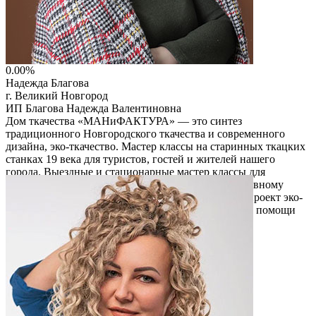
0.00%
Надежда Благова
г. Великий Новгород
ИП Благова Надежда Валентиновна
Дом ткачества «МАНиФАКТУРА» — это синтез
традиционного Новгородского ткачества и современного
дизайна, эко-ткачество. Мастер классы на старинных ткацких
станках 19 века для туристов, гостей и жителей нашего
города. Выездные и стационарные мастер классы для
школьников в виде эко-игры. Экскурсии по креативному
пространству Дома ткачества. А также реализуем проект эко-
ткачество, где создаем новые формы и изделия при помощи
вторичного использования материалов.
Читать описание
Перейти на сайт