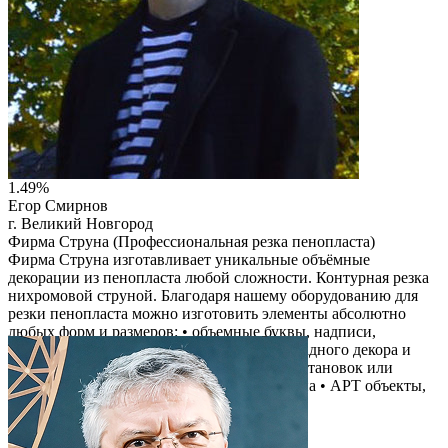
1.49%
Егор Смирнов
г. Великий Новгород
Фирма Струна (Профессиональная резка пенопласта)
Фирма Струна изготавливает уникальные объёмные
декорации из пенопласта любой сложности. Контурная резка
нихромовой струной. Благодаря нашему оборудованию для
резки пенопласта можно изготовить элементы абсолютно
любых форм и размеров: • объемные буквы, надписи,
логотипы • украшения и элементы для фасадного декора и
интерьера • декорации для театральных постановок или
мероприятий • муляжи товаров разного типа • АРТ объекты,
объемные фигуры.
Читать описание
Перейти на сайт