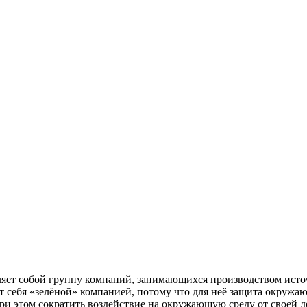
авляет собой группу компаний, занимающихся производством ист
себя «зелёной» компанией, потому что для неё защита окружаю
при этом сократить воздействие на окружающую среду от своей 