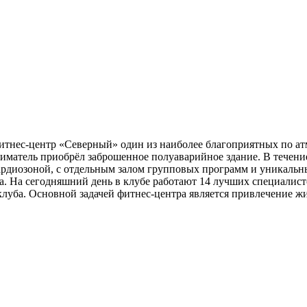
итнес-центр «Северный» один из наиболее благоприятных по ат
ниматель приобрёл заброшенное полуаварийное здание. В течен
кардиозоной, с отдельным залом групповых программ и уникаль
а. На сегодняшний день в клубе работают 14 лучших специалисто
луба. Основной задачей фитнес-центра является привлечение жи